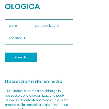
OLOGICA
personalizzato
2 ore
2
personalizzato
o
r
Location 1
e
Prenota
Descrizione del servizio
Il Dr. Diodati è un medico chirurgo in
possesso della specializzazione post-
laurea in Odontostomatologia. In questa
branca della medicina orale sono inclusi