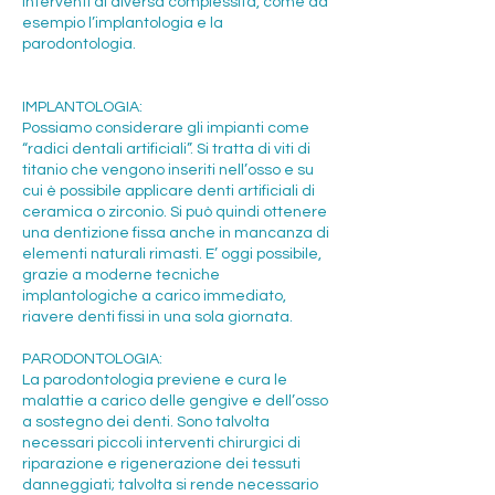
interventi di diversa complessità, come ad
esempio l’implantologia e la
parodontologia.
IMPLANTOLOGIA:
Possiamo considerare gli impianti come
“radici dentali artificiali”. Si tratta di viti di
titanio che vengono inseriti nell’osso e su
cui è possibile applicare denti artificiali di
ceramica o zirconio. Si può quindi ottenere
una dentizione fissa anche in mancanza di
elementi naturali rimasti. E’ oggi possibile,
grazie a moderne tecniche
implantologiche a carico immediato,
riavere denti fissi in una sola giornata.
PARODONTOLOGIA:
La parodontologia previene e cura le
malattie a carico delle gengive e dell’osso
a sostegno dei denti. Sono talvolta
necessari piccoli interventi chirurgici di
riparazione e rigenerazione dei tessuti
danneggiati; talvolta si rende necessario