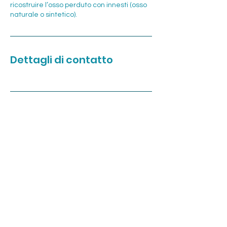
ricostruire l’osso perduto con innesti (osso
Dettagli di contatto
INDIRIZZO
Via Milano 51,
Pescara, 65122
Tel:
085 4216591
Cell.
366 544 0647
P.IVA
01512860689