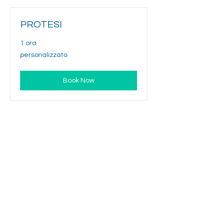
PROTESI
1 ora
personalizzato
personalizzato
Book Now
INDIRIZZO
Via Milano 51,
Pescara, 65122
Tel:
085 4216591
Cell.
366 544 0647
P.IVA
01512860689